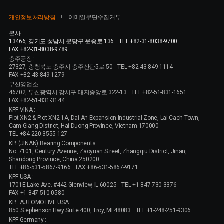
개인정보처리방침
이메일무단수집거부
본사 :
13466, 경기도 성남시 분당구 운중로 136
TEL +82-31-8038-9700
FAX +82-31-8038-9789
충주공장 :
27327, 충청북도 충주시 충주산단5로 50
TEL +82-43-849-1114
FAX +82-43-849-1279
부산영업소 :
46702, 부산광역시 강서구 대저중앙로 322-13
TEL +82-51-831-1651
FAX +82-51-831-3144
KPF VINA :
Plot XN2 & Plot XN2-1A, Dai An Expansion Industrial Zone, Lai Cach Town,
Cam Giang District, Hai Duong Province, Vietnam 170000
TEL +84 220 3555 127
KPF(JINAN) Bearing Components :
No. 7101, Century Avenue, Zaoyuan Street, Zhangqiu District, Jinan,
Shandong Province, China 250200
TEL +86-531-5867-9166
FAX +86-531-5867-9171
KPF USA :
1701E Lake Ave. #442 Glenview, IL 60025
TEL +1-847-730-3376
FAX +1-847-510-0580
KPF AUTOMOTIVE USA :
850 Stephenson Hwy Suite 400, Troy, MI 48083
TEL +1-248-251-9306
KPF Germany :