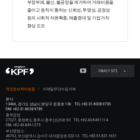
부정부패, 불신, 불공정을 제거하여 거래비용을
줄이고 원칙이 통하는 신뢰성, 투명성, 공정성
등의 사회적 자본확충, 매출증대 및 기업가치
향상 도모
FAMILY SITE
개인정보처리방침
이메일무단수집거부
본사 :
13466, 경기도 성남시 분당구 운중로 136
TEL +82-31-8038-9700
FAX +82-31-8038-9789
충주공장 :
27327, 충청북도 충주시 충주산단5로 50
TEL +82-43-849-1114
FAX +82-43-849-1279
부산영업소 :
46702, 부산광역시 강서구 대저중앙로 322-13
TEL +82-51-831-1651