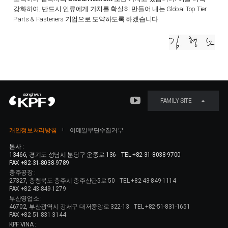
강화하여, 반드시 인류에게 가치를 확실히 만들어 내는 Global Top Tier
Parts & Fasteners 기업으로 도약하도록 하겠습니다.
FAMILY SITE
개인정보처리방침
이메일무단수집거부
본사 :
13466, 경기도 성남시 분당구 운중로 136
TEL +82-31-8038-9700
FAX +82-31-8038-9789
충주공장 :
27327, 충청북도 충주시 충주산단5로 50
TEL +82-43-849-1114
FAX +82-43-849-1279
부산영업소 :
46702, 부산광역시 강서구 대저중앙로 322-13
TEL +82-51-831-1651
FAX +82-51-831-3144
KPF VINA :